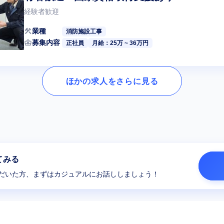
経験者歓迎
construction
業種
消防施設工事
business_center
募集内容
正社員
月給：25万 ~ 36万円
ほかの求人をさらに見る
てみる
だいた方、まずはカジュアルにお話ししましょう！