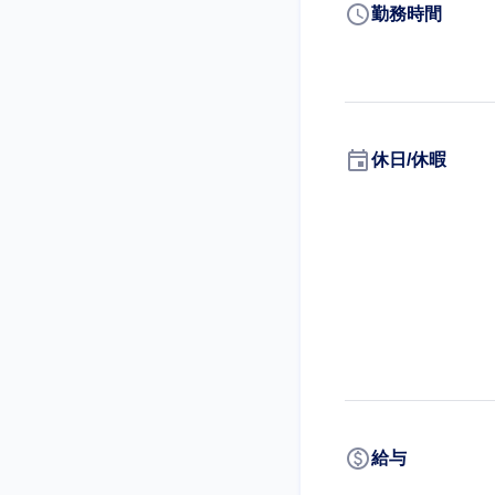
schedule
勤務時間
event
休日/休暇
paid
給与