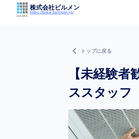
株式会社ビルメン
https://www.builmen.jp/
chevron_left
トップに戻る
【未経験者
ススタッフ