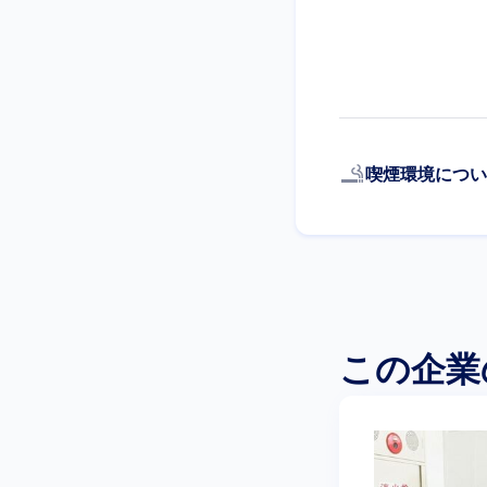
smoking_rooms
喫煙環境につい
この企業