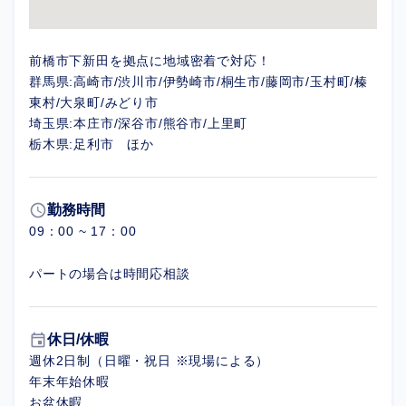
前橋市下新田を拠点に地域密着で対応！
群馬県:高崎市/渋川市/伊勢崎市/桐生市/藤岡市/玉村町/榛
東村/大泉町/みどり市
埼玉県:本庄市/深谷市/熊谷市/上里町
栃木県:足利市 ほか
schedule
勤務時間
09：00 ~ 17：00
パートの場合は時間応相談
event
休日/休暇
週休2日制（日曜・祝日 ※現場による）
年末年始休暇
お盆休暇