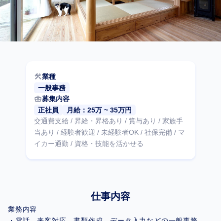
construction
業種
一般事務
business_center
募集内容
正社員
月給：25万 ~ 35万円
交通費支給 / 昇給・昇格あり / 賞与あり / 家族手
当あり / 経験者歓迎 / 未経験者OK / 社保完備 / マ
イカー通勤 / 資格・技能を活かせる
仕事内容
業務内容
・電話、来客対応、書類作成、データ入力などの一般事務