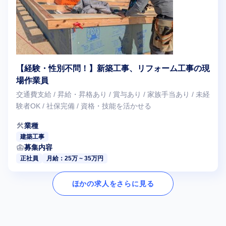
【経験・性別不問！】新築工事、リフォーム工事の現
場作業員
交通費支給 / 昇給・昇格あり / 賞与あり / 家族手当あり / 未経
験者OK / 社保完備 / 資格・技能を活かせる
construction
業種
建築工事
business_center
募集内容
正社員
月給：25万 ~ 35万円
ほかの求人をさらに見る