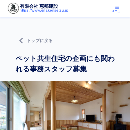
有限会社 恵那建設
menu
https://www.enakensetsu.jp
メニュー
chevron_left
トップに戻る
ペット共生住宅の企画にも関わ
れる事務スタッフ募集