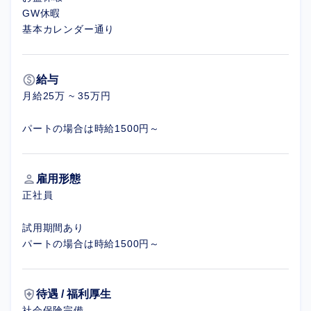
GW休暇
基本カレンダー通り
paid
給与
月給25万 ~ 35万円
パートの場合は時給1500円～
person
雇用形態
正社員
試用期間あり
パートの場合は時給1500円～
health_and_safety
待遇 / 福利厚生
社会保険完備