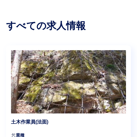
すべての求人情報
土木作業員(法面)
construction
業種