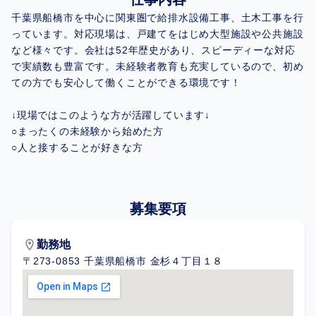
千葉県船橋市を中心に関東圏で給排水設備工事、土木工事を行
っています。対応現場は、戸建てをはじめ大型施設や公共施設
など様々です。会社は52年歴史があり、スピーディーな対応
で実績数も豊富です。未経験者教育も充実しているので、初め
ての方でも安心して働くことができる環境です！
↓現場ではこのような方が活躍しています↓
○まったくの未経験から始めた方
○人と接することが好きな方
募集要項
location_on
勤務地
〒273-0853 千葉県船橋市 金杉４丁目１８