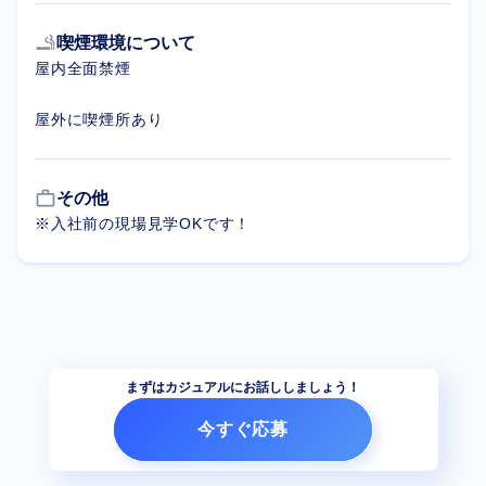
smoking_rooms
喫煙環境について
屋内全面禁煙
屋外に喫煙所あり
work_outline
その他
※入社前の現場見学OKです！
まずはカジュアルにお話ししましょう！
今すぐ応募