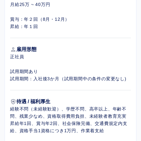
月給25万 ~ 40万円
賞与：年２回（8月・12月）
昇給：年１回
person
雇用形態
正社員
試用期間あり
試用期間：入社後3か月（試用期間中の条件の変更なし)
health_and_safety
待遇 / 福利厚生
経験不問（未経験歓迎）、学歴不問、高卒以上、年齢不
問、残業少なめ、資格取得費用負担、未経験者教育充実
昇給年1回、賞与年2回、社会保険完備、交通費規定内支
給、資格手当1資格につき1万円、作業着支給