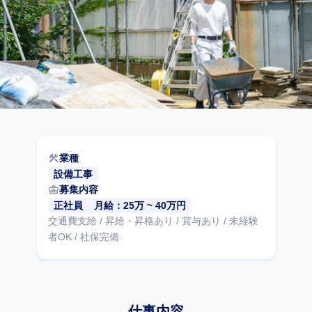
construction
業種
設備工事
business_center
募集内容
正社員
月給：25万 ~ 40万円
交通費支給 / 昇給・昇格あり / 賞与あり / 未経験
者OK / 社保完備
仕事内容