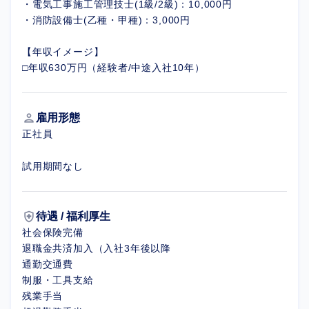
・電気工事施工管理技士(1級/2級)：10,000円
・消防設備士(乙種・甲種)：3,000円
【年収イメージ】
□年収630万円（経験者/中途入社10年）
person
雇用形態
正社員
試用期間なし
health_and_safety
待遇 / 福利厚生
社会保険完備
退職金共済加入（入社3年後以降
通勤交通費
制服・工具支給
残業手当