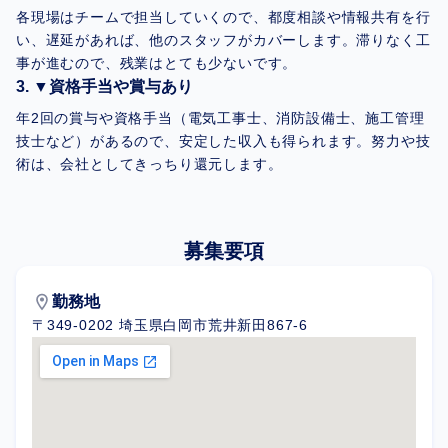
各現場はチームで担当していくので、都度相談や情報共有を行
い、遅延があれば、他のスタッフがカバーします。滞りなく工
事が進むので、残業はとても少ないです。
▼資格手当や賞与あり
年2回の賞与や資格手当（電気工事士、消防設備士、施工管理
技士など）があるので、安定した収入も得られます。努力や技
術は、会社としてきっちり還元します。
募集要項
location_on
勤務地
〒349-0202 埼玉県白岡市荒井新田867-6