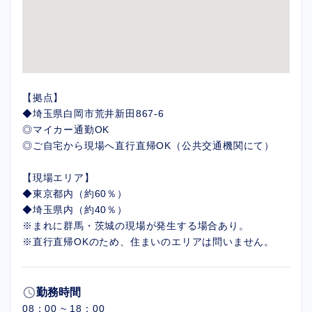
【拠点】
◆埼玉県白岡市荒井新田867-6
◎マイカー通勤OK
◎ご自宅から現場へ直行直帰OK（公共交通機関にて）
【現場エリア】
◆東京都内（約60％）
◆埼玉県内（約40％）
※まれに群馬・茨城の現場が発生する場合あり。
※直行直帰OKのため、住まいのエリアは問いません。
schedule
勤務時間
08：00 ~ 18：00