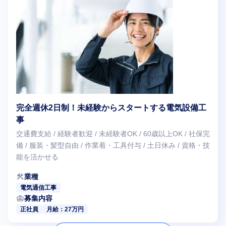
完全週休2日制！未経験からスタートする電気設備工
事
交通費支給 / 経験者歓迎 / 未経験者OK / 60歳以上OK / 社保完
備 / 服装・髪型自由 / 作業着・工具付与 / 土日休み / 資格・技
能を活かせる
construction
業種
電気通信工事
business_center
募集内容
正社員
月給：27万円