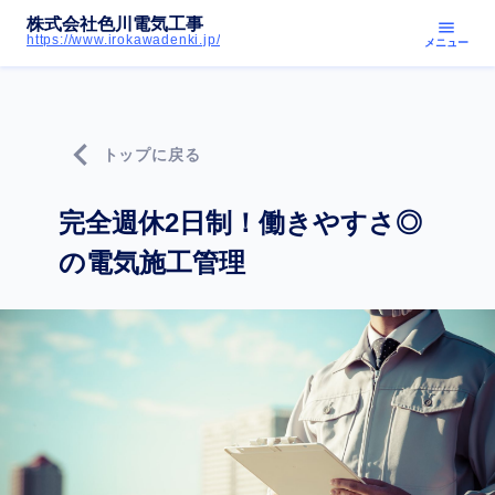
株式会社色川電気工事
menu
https://www.irokawadenki.jp/
メニュー
chevron_left
トップに戻る
完全週休2日制！働きやすさ◎
の電気施工管理