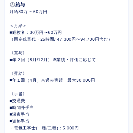
paid
給与
月給30万 ~ 60万円
＜月給＞
■経験者：30万円〜60万円
（固定残業代・25時間/ 47,300円〜94,700円含む）
《賞与》
■年２回（8月/12月）※業績・評価に応じて
《昇給》
■年１回（4月）※過去実績：最大30,000円
《手当》
■交通費
■時間外手当
■深夜手当
■資格手当
・電気工事士(一種/二種)：5,000円