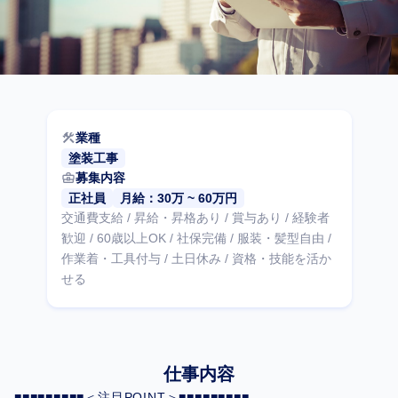
construction
業種
塗装工事
business_center
募集内容
正社員
月給：30万 ~ 60万円
交通費支給 / 昇給・昇格あり / 賞与あり / 経験者
歓迎 / 60歳以上OK / 社保完備 / 服装・髪型自由 /
作業着・工具付与 / 土日休み / 資格・技能を活か
せる
仕事内容
■■■■■■■■■＜注目POINT＞■■■■■■■■■