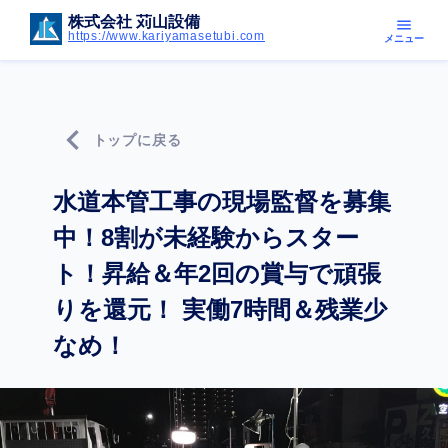
株式会社 苅山設備
menu
https://www.kariyamasetubi.com
メニュー
chevron_left
トップに戻る
水道本管工事の現場監督を募集
中！8割が未経験からスター
ト！昇給＆年2回の賞与で頑張
りを還元！ 実働7時間＆残業少
なめ！