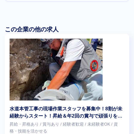
この企業の他の求人
水道本管工事の現場作業スタッフを募集中！8割が未
経験からスタート！昇給＆年2回の賞与で頑張りを還
元！ 実働7時間＆残業少なめ！
昇給・昇格あり / 賞与あり / 経験者歓迎 / 未経験者OK / 資
格・技能を活かせる