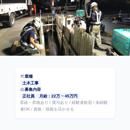
construction
業種
土木工事
business_center
募集内容
正社員
月給：22万 ~ 45万円
昇給・昇格あり / 賞与あり / 経験者歓迎 / 未経験
者OK / 資格・技能を活かせる