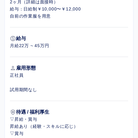
2ヶ月（詳細は面接時）
給与：日給制￥10,000〜￥12,000
自前の作業服を用意
paid
給与
月給22万 ~ 45万円
person
雇用形態
正社員
試用期間なし
health_and_safety
待遇 / 福利厚生
▽昇給・賞与
昇給あり（経験・スキルに応じ）
▽賞与