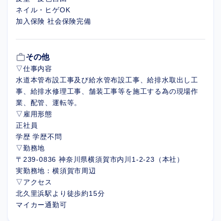
ネイル・ヒゲOK
加入保険 社会保険完備
work_outline
その他
▽仕事内容
水道本管布設工事及び給水管布設工事、給排水取出し工
事、給排水修理工事、舗装工事等を施工する為の現場作
業、配管、運転等。
▽雇用形態
正社員
学歴 学歴不問
▽勤務地
〒239-0836 神奈川県横須賀市内川1-2-23（本社）
実勤務地：横須賀市周辺
▽アクセス
北久里浜駅より徒歩約15分
マイカー通勤可