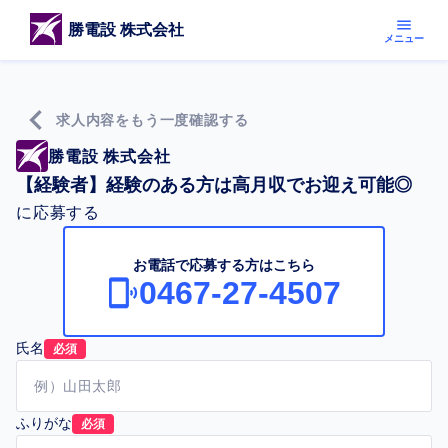
menu
勝電設 株式会社
メニュー
chevron_left
求人内容をもう一度確認する
勝電設 株式会社
【経験者】経験のある方は高月収でお迎え可能◎
に応募する
お電話で応募する方はこちら
0467-27-4507
氏名
必須
ふりがな
必須