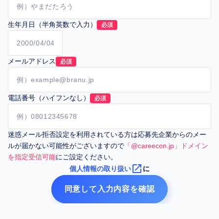
生年月日（半角英数で入力）
必須
メールアドレス
必須
電話番号（ハイフンなし）
必須
迷惑メール拒否設定を利用されている方は応募先企業からのメー
ルが届かない可能性がございますので
「@careecon.jp」ドメイン
を指定受信可能
にご設定ください。
launch
個人情報の取り扱い
に
同意して入力内容を確認