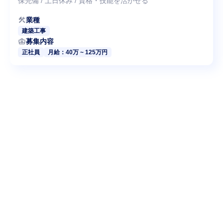
保完備 / 土日休み / 資格・技能を活かせる
construction
業種
建築工事
business_center
募集内容
正社員
月給：40万 ~ 125万円