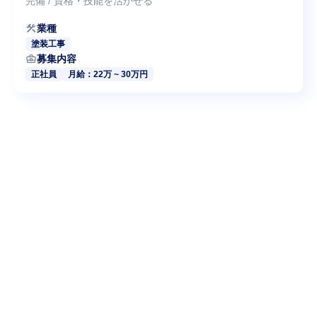
完備 / 資格・技能を活かせる
construction
業種
塗装工事
business_center
募集内容
正社員
月給：22万 ~ 30万円