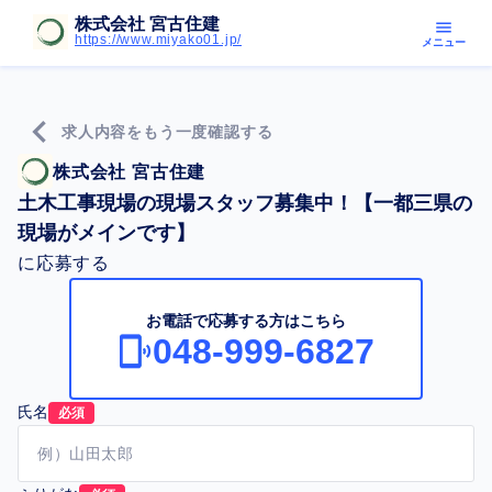
株式会社 宮古住建
menu
https://www.miyako01.jp/
メニュー
chevron_left
求人内容をもう一度確認する
株式会社 宮古住建
土木工事現場の現場スタッフ募集中！【一都三県の
現場がメインです】
に応募する
お電話で応募する方はこちら
048-999-6827
氏名
必須