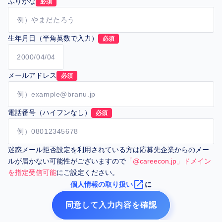
ふりがな
必須
生年月日（半角英数で入力）
必須
メールアドレス
必須
電話番号（ハイフンなし）
必須
迷惑メール拒否設定を利用されている方は応募先企業からのメー
ルが届かない可能性がございますので
「@careecon.jp」ドメイン
を指定受信可能
にご設定ください。
launch
個人情報の取り扱い
に
同意して入力内容を確認