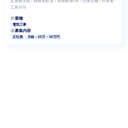
交通費支給 / 経験者歓迎 / 未経験者OK / 社保完備 / 作業着・
工具付与
construction
業種
電気工事
business_center
募集内容
正社員
月給：20万 ~ 30万円