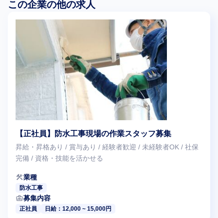
この企業の他の求人
【正社員】防水工事現場の作業スタッフ募集
昇給・昇格あり / 賞与あり / 経験者歓迎 / 未経験者OK / 社保
完備 / 資格・技能を活かせる
construction
業種
防水工事
business_center
募集内容
正社員
日給：12,000 ~ 15,000円