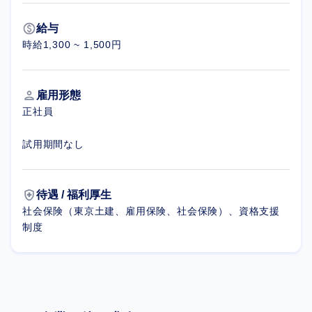
paid
給与
時給1,300 ~ 1,500円
person
雇用形態
正社員
試用期間なし
health_and_safety
待遇 / 福利厚生
社会保険（東京土建、雇用保険、社会保険）、資格支援
制度