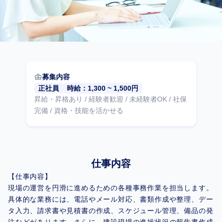
business_center
募集内容
正社員
時給：1,300 ~ 1,500円
昇給・昇格あり / 経験者歓迎 / 未経験者OK / 社保
完備 / 資格・技能を活かせる
仕事内容
【仕事内容】
現場の運営を円滑に進めるための各種事務作業を担当します。
具体的な業務には、電話やメール対応、書類作成や整理、デー
タ入力、請求書や見積書の作成、スケジュール管理、備品の発