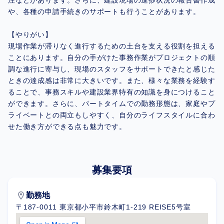
注などがあります。さらに、建設現場の進捗状況の報告書作成
や、各種の申請手続きのサポートも行うことがあります。
【やりがい】
現場作業が滞りなく進行するための土台を支える役割を担える
ことにあります。自分の手がけた事務作業がプロジェクトの順
調な進行に寄与し、現場のスタッフをサポートできたと感じた
ときの達成感は非常に大きいです。また、様々な業務を経験す
ることで、事務スキルや建設業界特有の知識を身につけること
ができます。さらに、パートタイムでの勤務形態は、家庭やプ
ライベートとの両立もしやすく、自分のライフスタイルに合わ
せた働き方ができる点も魅力です。
募集要項
location_on
勤務地
〒187-0011 東京都小平市鈴木町1-219 REISE5号室