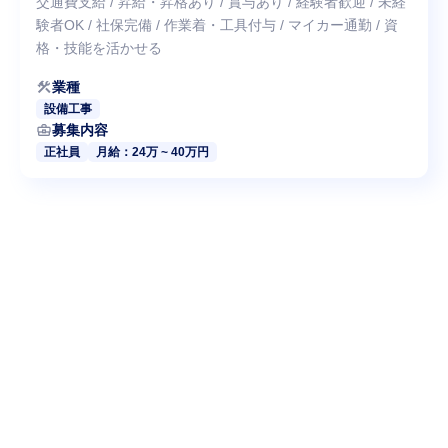
交通費支給 / 昇給・昇格あり / 賞与あり / 経験者歓迎 / 未経
験者OK / 社保完備 / 作業着・工具付与 / マイカー通勤 / 資
格・技能を活かせる
construction
業種
設備工事
business_center
募集内容
正社員
月給：24万 ~ 40万円