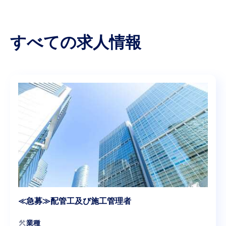
すべての求人情報
≪急募≫配管工及び施工管理者
construction
業種