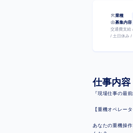
construction
業種
business_center
募集内容
交通費支給 /
/ 土日休み 
仕事内容
『現場仕事の最前
【重機オペレータ
あなたの重機操作