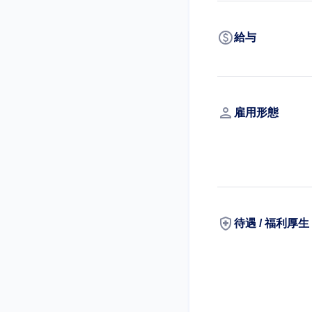
paid
給与
person
雇用形態
health_and_safety
待遇 / 福利厚生