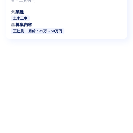
着・工具付与
construction
業種
土木工事
business_center
募集内容
正社員
月給：25万 ~ 50万円