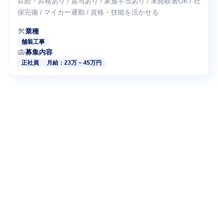
昇給・昇格あり / 賞与あり / 家族手当あり / 未経験者OK / 社
保完備 / マイカー通勤 / 資格・技能を活かせる
construction
業種
舗装工事
business_center
募集内容
正社員
月給：23万 ~ 45万円