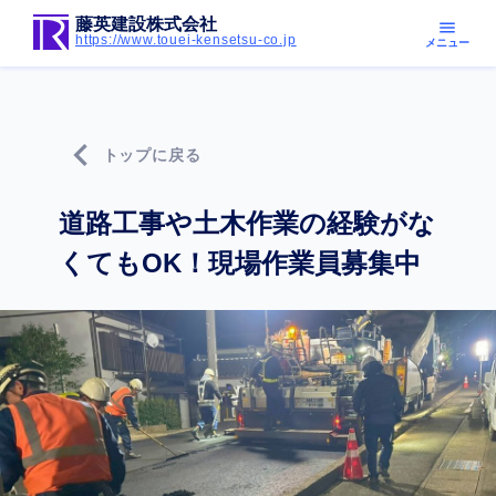
藤英建設株式会社
menu
https://www.touei-kensetsu-co.jp
メニュー
chevron_left
トップに戻る
道路工事や土木作業の経験がな
くてもOK！現場作業員募集中