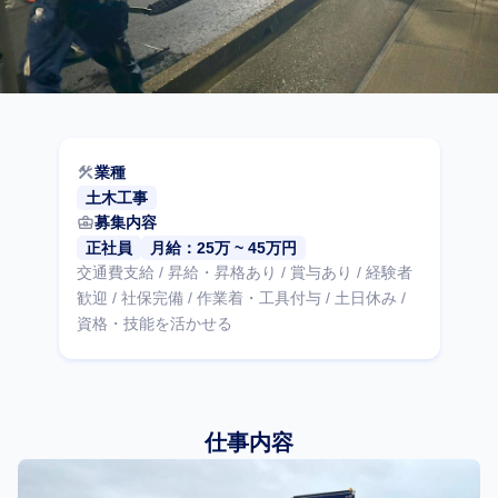
construction
業種
土木工事
business_center
募集内容
正社員
月給：25万 ~ 45万円
交通費支給 / 昇給・昇格あり / 賞与あり / 経験者
歓迎 / 社保完備 / 作業着・工具付与 / 土日休み /
資格・技能を活かせる
仕事内容