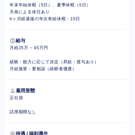
年末年始休暇（5日）、夏季休暇（5日）
天候による休日あり
6ヶ月経過後の年次有給休暇：10日
paid
給与
月給25万 ~ 45万円
経験・能力に応じて決定（昇給・賞与あり）
月給換算：要相談（経験者優遇）
person
雇用形態
正社員
試用期間なし
health_and_safety
待遇 / 福利厚生