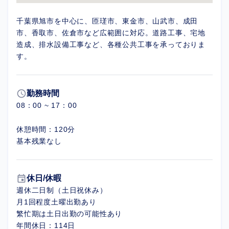
千葉県旭市を中心に、匝瑳市、東金市、山武市、成田
市、香取市、佐倉市など広範囲に対応。道路工事、宅地
造成、排水設備工事など、各種公共工事を承っておりま
す。
schedule
勤務時間
08：00 ~ 17：00
休憩時間：120分
基本残業なし
event
休日/休暇
週休二日制（土日祝休み）
月1回程度土曜出勤あり
繁忙期は土日出勤の可能性あり
年間休日：114日