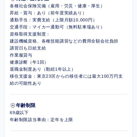
各種社会保険完備（雇用・労災・健康・厚生）
昇給・賞与：あり（前年度実績あり）
通勤手当：実費支給（上限月額10,000円）
交通手段：マイカー通勤可（無料駐車場あり）
資格取得支援制度：
建設機械資格、各種技能講習などの費用全額会社負担
講習日も日給支給
作業服貸与
健康診断（年1回）
退職金制度あり（勤続1年以上）
移住支援金：東京23区からの移住者には最大100万円支
給の可能性あり
health_and_safety
年齢制限
69歳以下
年齢制限該当事由：定年を上限