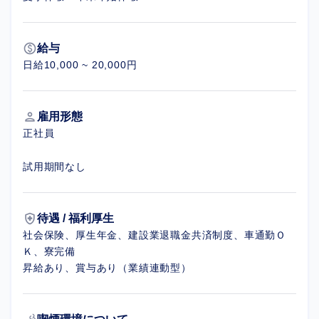
paid
給与
日給10,000 ~ 20,000円
person
雇用形態
正社員
試用期間なし
health_and_safety
待遇 / 福利厚生
社会保険、厚生年金、建設業退職金共済制度、車通勤Ｏ
Ｋ、寮完備
昇給あり、賞与あり（業績連動型）