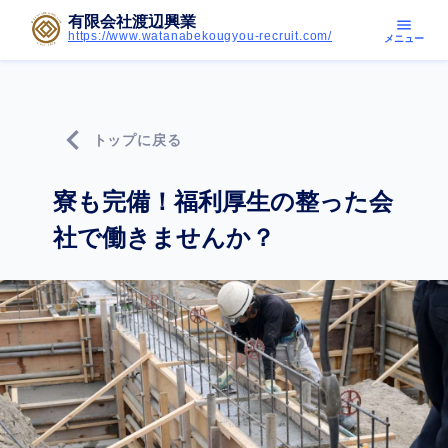
有限会社渡辺興業
menu
https://www.watanabekougyou-recruit.com/
メニュー
chevron_left
トップに戻る
寮も完備！福利厚生の整った会
社で働きませんか？