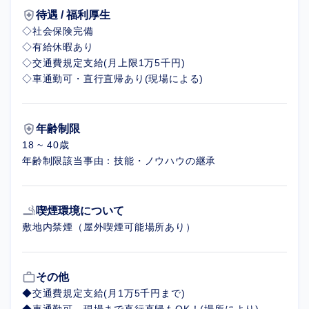
health_and_safety
待遇 / 福利厚生
◇社会保険完備
◇有給休暇あり
◇交通費規定支給(月上限1万5千円)
◇車通勤可・直行直帰あり(現場による)
health_and_safety
年齢制限
18 ~ 40歳
年齢制限該当事由：技能・ノウハウの継承
smoking_rooms
喫煙環境について
敷地内禁煙（屋外喫煙可能場所あり）
work_outline
その他
◆交通費規定支給(月1万5千円まで)