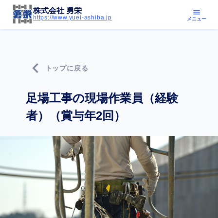
株式会社 勇栄
menu
https://www.yuei-ashiba.jp
メニュー
chevron_left
トップに戻る
足場工事の現場作業員（経験
者）（賞与年2回）