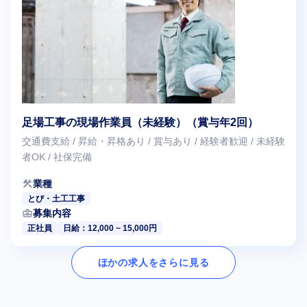
足場工事の現場作業員（未経験）（賞与年2回）
交通費支給 / 昇給・昇格あり / 賞与あり / 経験者歓迎 / 未経験
者OK / 社保完備
construction
業種
とび・土工工事
business_center
募集内容
正社員
日給：12,000 ~ 15,000円
ほかの求人をさらに見る