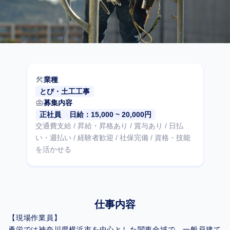
construction
業種
とび・土工工事
business_center
募集内容
正社員
日給：15,000 ~ 20,000円
交通費支給 / 昇給・昇格あり / 賞与あり / 日払
い・週払い / 経験者歓迎 / 社保完備 / 資格・技能
を活かせる
仕事内容
【現場作業員】
勇栄では神奈川県横浜市を中心とした関東全域で、一般戸建て