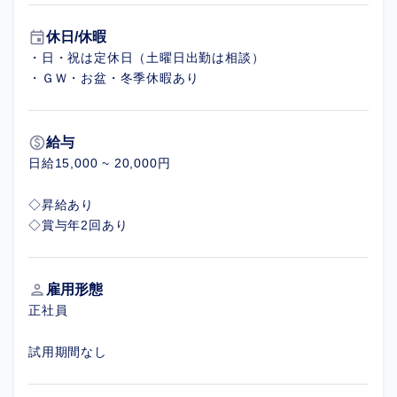
event
休日/休暇
・日・祝は定休日（土曜日出勤は相談）
・ＧＷ・お盆・冬季休暇あり
paid
給与
日給15,000 ~ 20,000円
◇昇給あり
◇賞与年2回あり
person
雇用形態
正社員
試用期間なし