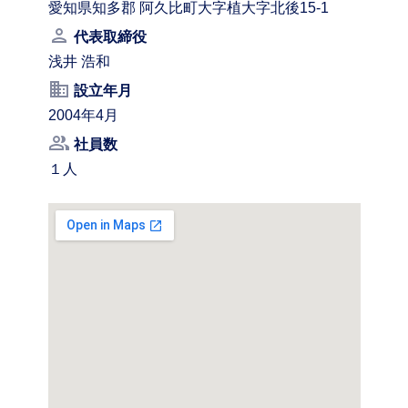
愛知県知多郡 阿久比町大字植大字北後15-1
person
代表取締役
浅井 浩和
business
設立年月
2004年4月
people_alt
社員数
１人