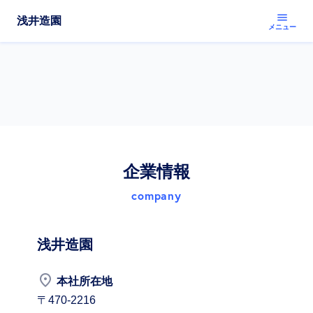
menu
浅井造園
メニュー
企業情報
company
浅井造園
place
本社所在地
〒470-2216