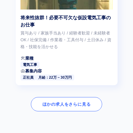
将来性抜群！必要不可欠な仮設電気工事の
お仕事
賞与あり / 家族手当あり / 経験者歓迎 / 未経験者
OK / 社保完備 / 作業着・工具付与 / 土日休み / 資
格・技能を活かせる
construction
業種
電気工事
business_center
募集内容
正社員
月給：22万 ~ 30万円
ほかの求人をさらに見る