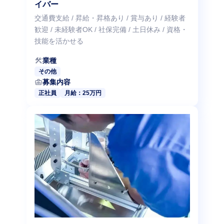
イバー
交通費支給 / 昇給・昇格あり / 賞与あり / 経験者
歓迎 / 未経験者OK / 社保完備 / 土日休み / 資格・
技能を活かせる
construction
業種
その他
business_center
募集内容
正社員
月給：25万円