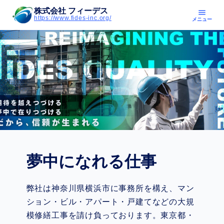
株式会社 フィーデス
menu
https://www.fides-inc.org/
メニュー
夢中になれる仕事
弊社は神奈川県横浜市に事務所を構え、マン
ション・ビル・アパート・戸建てなどの大規
模修繕工事を請け負っております。東京都・