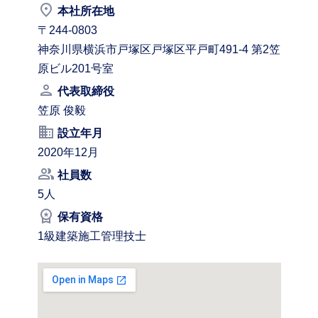
place
本社所在地
〒244-0803
神奈川県横浜市戸塚区戸塚区平戸町491-4 第2笠
原ビル201号室
person
代表取締役
笠原 俊毅
business
設立年月
2020年12月
people_alt
社員数
5人
workspace_premium
保有資格
1級建築施工管理技士