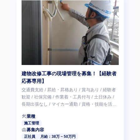
建物改修工事の現場管理を募集！【経験者
応募専用】
交通費支給 / 昇給・昇格あり / 賞与あり / 経験者
歓迎 / 社保完備 / 作業着・工具付与 / 土日休み /
長期出張なし / マイカー通勤 / 資格・技能を活か
せる
construction
業種
施工管理
business_center
募集内容
正社員
月給：38万 ~ 50万円