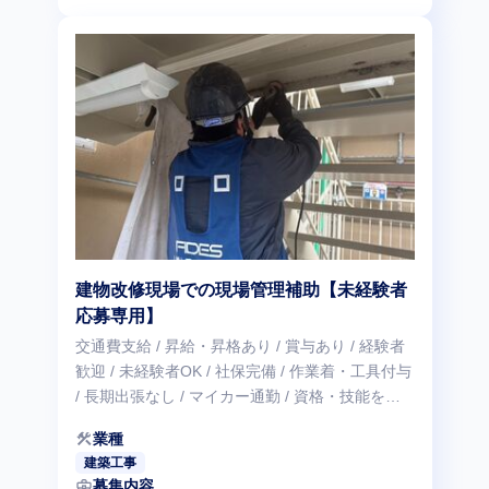
建物改修現場での現場管理補助【未経験者
応募専用】
交通費支給 / 昇給・昇格あり / 賞与あり / 経験者
歓迎 / 未経験者OK / 社保完備 / 作業着・工具付与
/ 長期出張なし / マイカー通勤 / 資格・技能を活
かせる
construction
業種
建築工事
business_center
募集内容