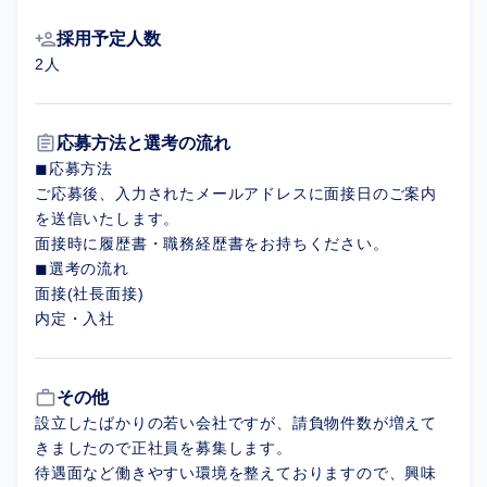
person_add
採用予定人数
2人
assignment
応募方法と選考の流れ
◼︎︎応募方法
ご応募後、入力されたメールアドレスに面接日のご案内
を送信いたします。
面接時に履歴書・職務経歴書をお持ちください。
◼︎︎選考の流れ
面接(社長面接)
内定・入社
work_outline
その他
設立したばかりの若い会社ですが、請負物件数が増えて
きましたので正社員を募集します。
待遇面など働きやすい環境を整えておりますので、興味