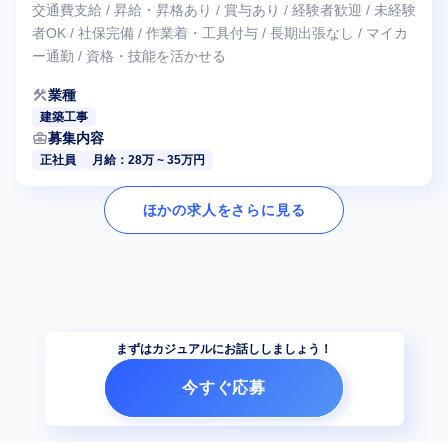
交通費支給 / 昇給・昇格あり / 賞与あり / 経験者歓迎 / 未経験
者OK / 社保完備 / 作業着・工具付与 / 長期出張なし / マイカ
ー通勤 / 資格・技能を活かせる
construction
業種
建築工事
business_center
募集内容
正社員
月給：28万 ~ 35万円
ほかの求人をさらに見る
まずはカジュアルにお話ししましょう！
今すぐ応募