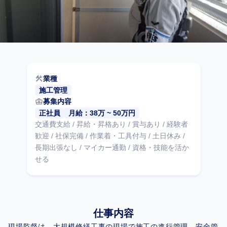
construction
業種
施工管理
business_center
募集内容
正社員
月給：38万 ~ 50万円
交通費支給 / 昇給・昇格あり / 賞与あり / 経験者
歓迎 / 社保完備 / 作業着・工具付与 / 土日休み /
長期出張なし / マイカー通勤 / 資格・技能を活か
せる
仕事内容
現場監督は、大規模修繕工事の現場で施工の進行管理、安全管