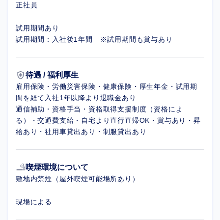
正社員
試用期間あり
試用期間：入社後1年間 ※試用期間も賞与あり
health_and_safety
待遇 / 福利厚生
雇用保険・労働災害保険・健康保険・厚生年金・試用期
間を経て入社1年以降より退職金あり
通信補助・資格手当・資格取得支援制度（資格によ
る）・交通費支給・自宅より直行直帰OK・賞与あり・昇
給あり・社用車貸出あり・制服貸出あり
smoking_rooms
喫煙環境について
敷地内禁煙（屋外喫煙可能場所あり）
現場による