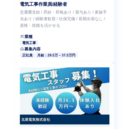
電気工事作業員/経験者
交通費支給 / 昇給・昇格あり / 賞与あり / 家族手
当あり / 経験者歓迎 / 社保完備 / 長期出張なし /
資格・技能を活かせる
construction
業種
電気工事
business_center
募集内容
正社員
月給：29.5万 ~ 37.5万円