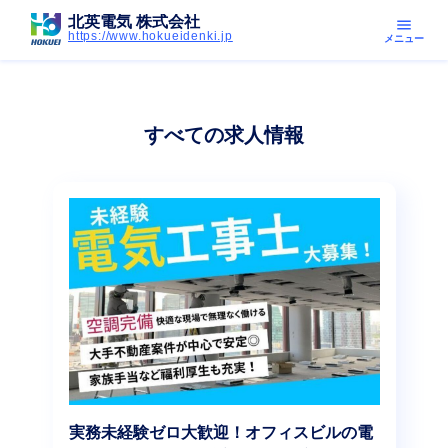
北英電気 株式会社
menu
https://www.hokueidenki.jp
メニュー
すべての求人情報
実務未経験ゼロ大歓迎！オフィスビルの電