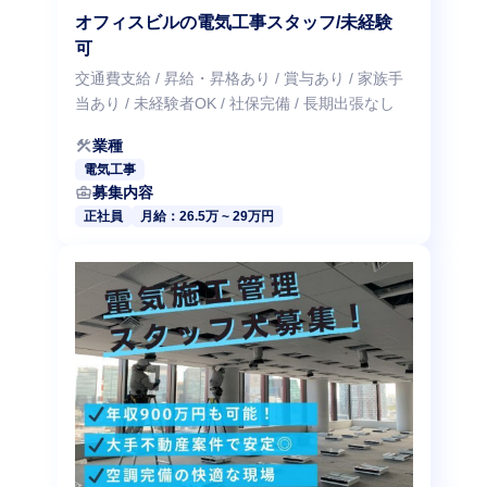
オフィスビルの電気工事スタッフ/未経験
可
交通費支給 / 昇給・昇格あり / 賞与あり / 家族手
当あり / 未経験者OK / 社保完備 / 長期出張なし
construction
業種
電気工事
business_center
募集内容
正社員
月給：26.5万 ~ 29万円