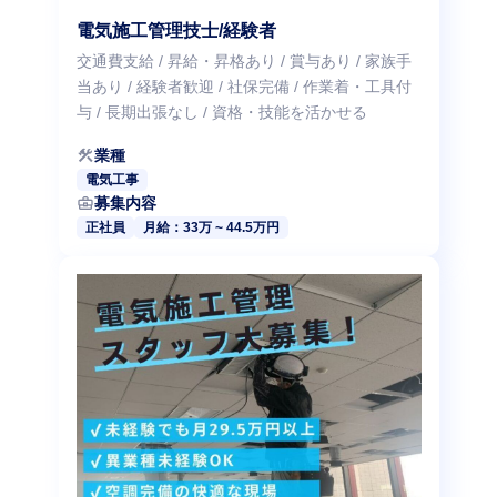
電気施工管理技士/経験者
交通費支給 / 昇給・昇格あり / 賞与あり / 家族手
当あり / 経験者歓迎 / 社保完備 / 作業着・工具付
与 / 長期出張なし / 資格・技能を活かせる
construction
業種
電気工事
business_center
募集内容
正社員
月給：33万 ~ 44.5万円