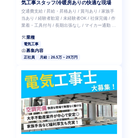
気工事スタッフ/冷暖房ありの快適な現場
交通費支給 / 昇給・昇格あり / 賞与あり / 家族手
当あり / 経験者歓迎 / 未経験者OK / 社保完備 / 作
業着・工具付与 / 長期出張なし / マイカー通勤 /
資格・技能を活かせる
construction
業種
電気工事
business_center
募集内容
正社員
月給：26.5万 ~ 29万円