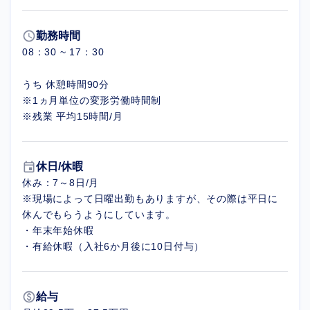
schedule
勤務時間
08：30 ~ 17：30
うち 休憩時間90分
※1ヵ月単位の変形労働時間制
※残業 平均15時間/月
event
休日/休暇
休み：7～8日/月
※現場によって日曜出勤もありますが、その際は平日に
休んでもらうようにしています。
・年末年始休暇
・有給休暇（入社6か月後に10日付与）
paid
給与