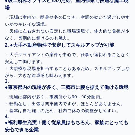
●竣工済みオフィスビルのため、室内作業で快適な施工現
場
・現場は室内で、酷暑や冬の日でも、空調の効いた過ごしやす
いかつキレイな環境。
・天候に左右されない安定した職場環境で、体力的な負担が少
なく、長期的に働けるのも魅力。
●大手不動産物件で安定してスキルアップが可能
・大手クライアントの案件が中心で、仕事が途切れることなく
安定して働けます。
・大規模な現場を担当することもあるため、スキルアップしな
がら、大きな達成感も味わえます。
●東京都内の現場が多く、三郷市に腰を据えて働ける環境
・現場は都内が多く、事務所から60～90分圏内。
・転勤なし、出張は関東圏内ですが、ほとんどありません。
・基本は自社施工のため、社内で休みの調整がしやすい。
●福利厚生充実！働く従業員はもちろん、家族にとっても
安心できる企業