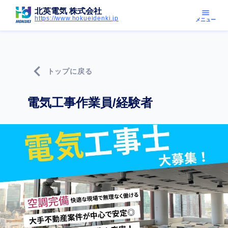
北英電気 株式会社
menu
https://www.hokueidenki.jp
メニュー
chevron_left
トップに戻る
電気工事作業員/経験者