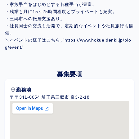
・家族手当をはじめとする各種手当が豊富。
・残業も月に15～25時間程度とプライベートも充実。
・三郷市への転居支援あり。
・社員同士の交流も活発で、定期的なイベントや社員旅行も開
催。
＼イベントの様子はこちら／https://www.hokueidenki.jp/blo
g/event/
募集要項
location_on
勤務地
〒〒341-0054 埼玉県三郷市 泉3-2-18