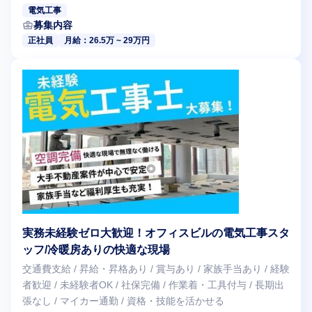
電気工事
business_center
募集内容
正社員
月給：26.5万 ~ 29万円
実務未経験ゼロ大歓迎！オフィスビルの電気工事スタ
ッフ/冷暖房ありの快適な現場
交通費支給 / 昇給・昇格あり / 賞与あり / 家族手当あり / 経験
者歓迎 / 未経験者OK / 社保完備 / 作業着・工具付与 / 長期出
張なし / マイカー通勤 / 資格・技能を活かせる