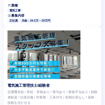
construction
業種
電気工事
business_center
募集内容
正社員
月給：26.5万 ~ 29万円
電気施工管理技士/経験者
交通費支給 / 昇給・昇格あり / 賞与あり / 家族手当あり / 経験
者歓迎 / 社保完備 / 作業着・工具付与 / 長期出張なし / 資格・
技能を活かせる