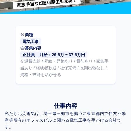
construction
業種
電気工事
business_center
募集内容
正社員
月給：29.5万 ~ 37.5万円
交通費支給 / 昇給・昇格あり / 賞与あり / 家族手
当あり / 経験者歓迎 / 社保完備 / 長期出張なし /
資格・技能を活かせる
仕事内容
私たち北英電気は、埼玉県三郷市を拠点に東京都内で住友不動
産等所有のオフィスビルに関わる電気工事を手がける会社で
す。