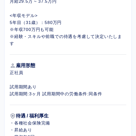
月給29.5万 ~ 37.5万円
<年収モデル>
5年目（31歳）：580万円
※年収700万円も可能
※経験・スキルや前職での待遇を考慮して決定いたしま
す
person
雇用形態
正社員
試用期間あり
試用期間:3ヶ月 試用期間中の労働条件:同条件
health_and_safety
待遇 / 福利厚生
・各種社会保険完備
・昇給あり