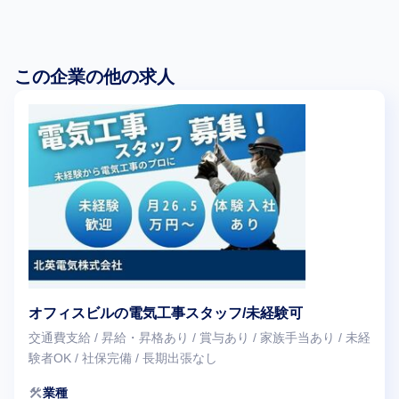
この企業の他の求人
オフィスビルの電気工事スタッフ/未経験可
交通費支給 / 昇給・昇格あり / 賞与あり / 家族手当あり / 未経
験者OK / 社保完備 / 長期出張なし
construction
業種