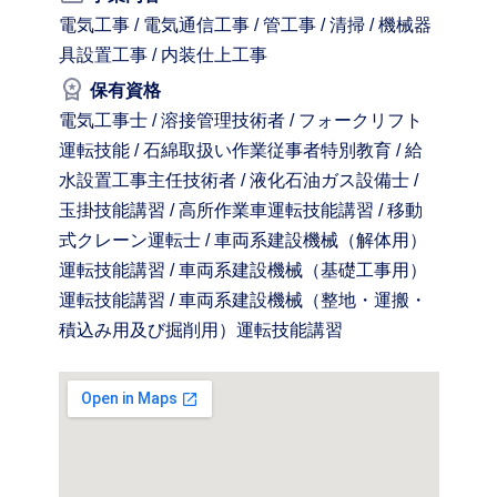
電気工事 / 電気通信工事 / 管工事 / 清掃 / 機械器
具設置工事 / 内装仕上工事
workspace_premium
保有資格
電気工事士 / 溶接管理技術者 / フォークリフト
運転技能 / 石綿取扱い作業従事者特別教育 / 給
水設置工事主任技術者 / 液化石油ガス設備士 /
玉掛技能講習 / 高所作業車運転技能講習 / 移動
式クレーン運転士 / 車両系建設機械（解体用）
運転技能講習 / 車両系建設機械（基礎工事用）
運転技能講習 / 車両系建設機械（整地・運搬・
積込み用及び掘削用）運転技能講習