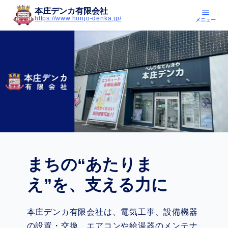
本庄デンカ有限会社
menu
https://www.honjo-denka.jp/
メニュー
まちの“あたりま
え”を、支える力に
本庄デンカ有限会社は、電気工事、設備機器
の設置・交換、エアコンや給湯器のメンテナ