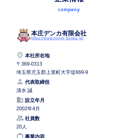
company
本庄デンカ有限会社
https://www.honjo-denka.jp/
place
本社所在地
〒369-0313
埼玉県児玉郡上里町大字堤669-9
person
代表取締役
清水 誠
business
設立年月
2002年4月
people_alt
社員数
20人
work_outline
事業内容