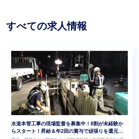
すべての求人情報
水道本管工事の現場監督を募集中！8割が未経験か
らスタート！昇給＆年2回の賞与で頑張りを還元！
実働7時間＆残業少なめ！