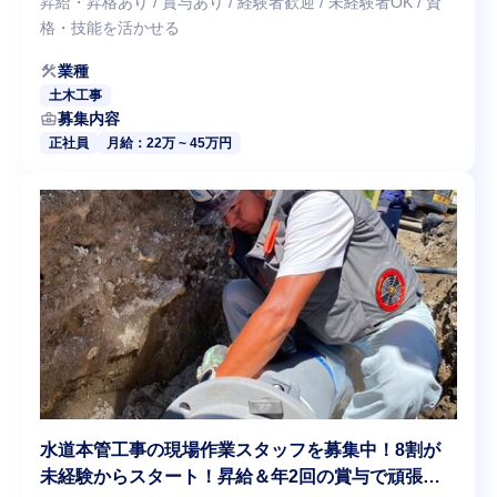
昇給・昇格あり / 賞与あり / 経験者歓迎 / 未経験者OK / 資
格・技能を活かせる
construction
業種
土木工事
business_center
募集内容
正社員
月給：22万 ~ 45万円
水道本管工事の現場作業スタッフを募集中！8割が
未経験からスタート！昇給＆年2回の賞与で頑張り