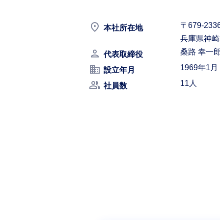
place
〒679-23
本社所在地
兵庫県神崎郡
person
桑路 幸一
代表取締役
business
1969年1月
設立年月
people_alt
11人
社員数