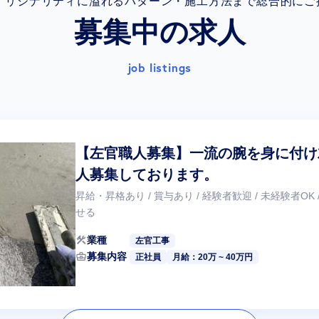
オリジナリティに溢れるパターン・施工方法まで総合的にご
募集中の求人
job listings
【左官職人募集】一流の腕を身に付け
人募集しております。
昇給・昇格あり / 賞与あり / 経験者歓迎 / 未経験者OK
せる
construction
業種
左官工事
business_center
募集内容
正社員
月給：20万 ~ 40万円