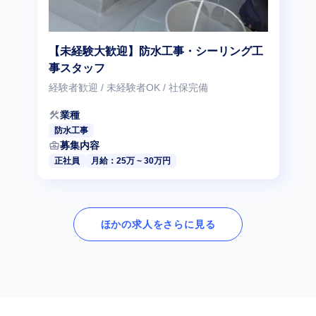
【未経験大歓迎】防水工事・シーリング工
事スタッフ
経験者歓迎 / 未経験者OK / 社保完備
construction
業種
防水工事
business_center
募集内容
正社員
月給：25万 ~ 30万円
ほかの求人をさらに見る