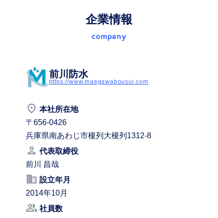
企業情報
company
前川防水
https://www.maegawabousui.com
place
本社所在地
〒656-0426
兵庫県南あわじ市榎列大榎列1312-8
person
代表取締役
前川 昌哉
business
設立年月
2014年10月
people_alt
社員数