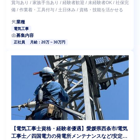
賞与あり / 家族手当あり / 経験者歓迎 / 未経験者OK / 社保完
備 / 作業着・工具付与 / 土日休み / 資格・技能を活かせる
construction
業種
電気工事
business_center
募集内容
正社員
月給：20万 ~ 30万円
【電気工事士資格・経験者優遇】愛媛県西条市/電気
工事士／四国電力の発電所メンテナンスなど/安定経