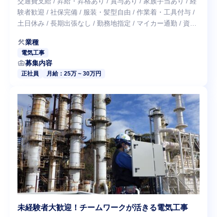
交通費支給 / 昇給・昇格あり / 賞与あり / 家族手当あり / 経
験者歓迎 / 社保完備 / 服装・髪型自由 / 作業着・工具付与 /
土日休み / 長期出張なし / 勤務地指定 / マイカー通勤 / 資
格・技能を活かせる
construction
業種
電気工事
business_center
募集内容
正社員
月給：25万 ~ 30万円
未経験者大歓迎！チームワークが活きる電気工事