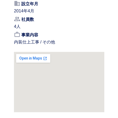
business
設立年月
2014年4月
people_alt
社員数
4人
work_outline
事業内容
内装仕上工事 / その他