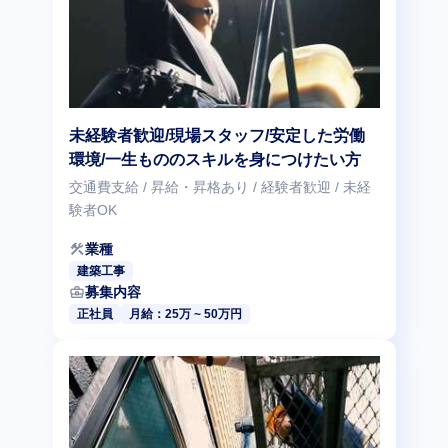
未経験者歓迎/現場スタッフ/安定した労働
環境/一生もののスキルを身につけたい方
交通費支給 / 昇給・昇格あり / 経験者歓迎 / 未経
験者OK
construction
業種
建築工事
business_center
募集内容
正社員
月給：25万 ~ 50万円