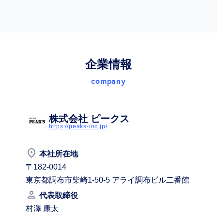
企業情報
company
株式会社 ピークス
https://peaks-inc.jp/
place
本社所在地
〒182-0014
東京都調布市柴崎1-50-5 アライ調布ビル二番館
person
代表取締役
村澤 康太