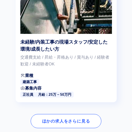
未経験/内装工事の現場スタッフ/安定した
環境/成長したい方
交通費支給 / 昇給・昇格あり / 賞与あり / 経験者
歓迎 / 未経験者OK
construction
業種
建築工事
business_center
募集内容
正社員
月給：25万 ~ 50万円
ほかの求人をさらに見る