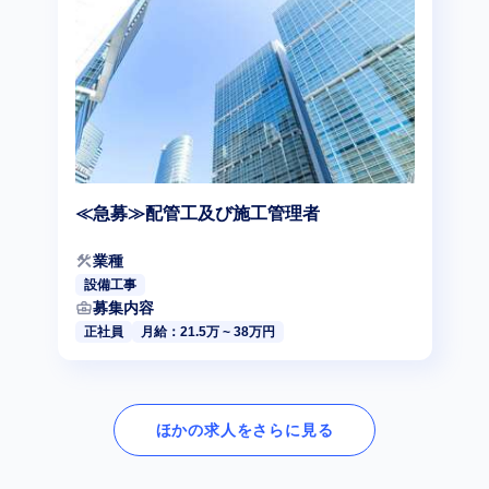
≪急募≫配管工及び施工管理者
construction
業種
設備工事
business_center
募集内容
正社員
月給：21.5万 ~ 38万円
ほかの求人をさらに見る