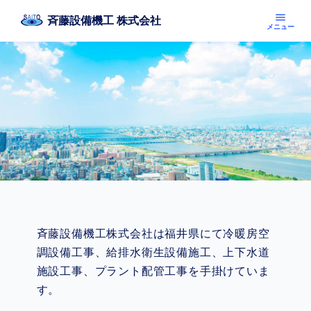
menu
斉藤設備機工 株式会社
メニュー
斉藤設備機工株式会社は福井県にて冷暖房空
調設備工事、給排水衛生設備施工、上下水道
施設工事、プラント配管工事を手掛けていま
す。