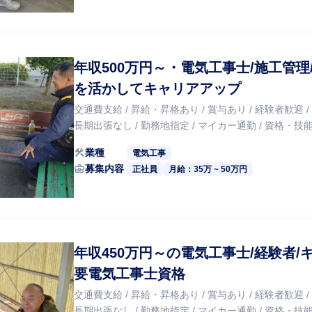
年収500万円～・電気工事士/施工管
を活かしてキャリアアップ
交通費支給 / 昇給・昇格あり / 賞与あり / 経験者歓迎 /
長期出張なし / 勤務地指定 / マイカー通勤 / 資格・
construction
業種
電気工事
business_center
募集内容
正社員
月給：35万 ~ 50万円
年収450万円～の電気工事士/経験者
要電気工事士資格
交通費支給 / 昇給・昇格あり / 賞与あり / 経験者歓迎 /
長期出張なし / 勤務地指定 / マイカー通勤 / 資格・