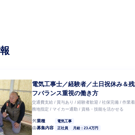
報
電気工事士／経験者／土日祝休み＆残
フバランス重視の働き方
交通費支給 / 賞与あり / 経験者歓迎 / 社保完備 / 作業
務地指定 / マイカー通勤 / 資格・技能を活かせる
construction
業種
電気工事
business_center
募集内容
正社員
月給：23.4万円