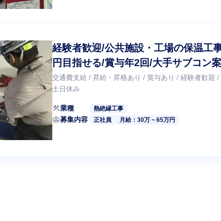
経験者歓迎/公共施設・工場の保温工事ス
円目指せる/賞与年2回/大手サブコン
る×福利厚生充実
交通費支給 / 昇給・昇格あり / 賞与あり / 経験者歓迎 /
土日休み
construction
業種
熱絶縁工事
business_center
募集内容
正社員
月給：30万 ~ 65万円