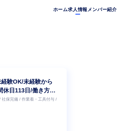
ホーム
求人情報
メンバー紹介
経験OK/未経験から
間休日113日/働き方を
援あり
/ 社保完備 / 作業着・工具付与 /