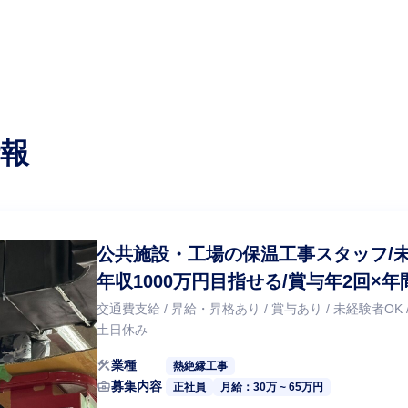
報
公共施設・工場の保温工事スタッフ/未
年収1000万円目指せる/賞与年2回×年
選べる×福利厚生充実/国家資格取得支
交通費支給 / 昇給・昇格あり / 賞与あり / 未経験者OK 
土日休み
construction
業種
熱絶縁工事
business_center
募集内容
正社員
月給：30万 ~ 65万円