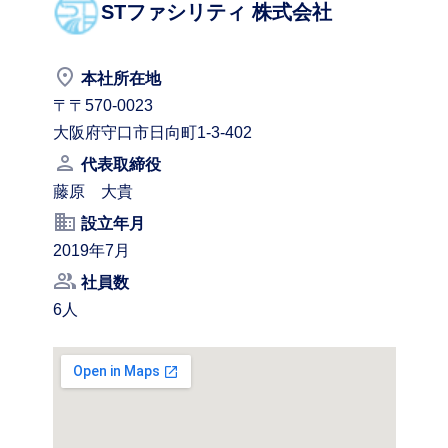
STファシリティ 株式会社
place
本社所在地
〒〒570-0023
大阪府守口市日向町1-3-402
person
代表取締役
藤原 大貴
business
設立年月
2019年7月
people_alt
社員数
6人