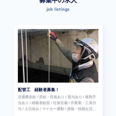
募集中の求人
job listings
配管工 経験者募集！
交通費支給 / 昇給・昇格あり / 賞与あり / 夜勤手
当あり / 経験者歓迎 / 社保完備 / 作業着・工具付
与 / 土日休み / マイカー通勤 / 資格・技能を活か
せる