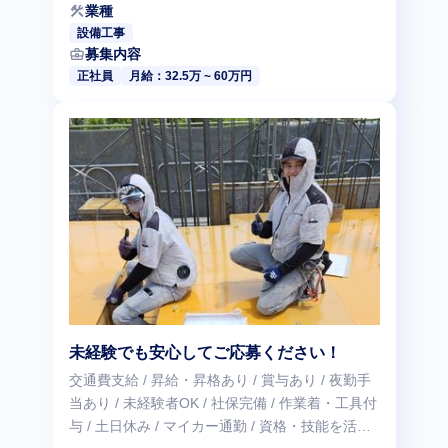
construction
業種
設備工事
business_center
募集内容
正社員
月給：32.5万 ~ 60万円
未経験でも安心してご応募ください！
交通費支給 / 昇給・昇格あり / 賞与あり / 夜勤手
当あり / 未経験者OK / 社保完備 / 作業着・工具付
与 / 土日休み / マイカー通勤 / 資格・技能を活か