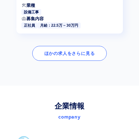
せる
construction
業種
設備工事
business_center
募集内容
正社員
月給：22.5万 ~ 30万円
ほかの求人をさらに見る
企業情報
company