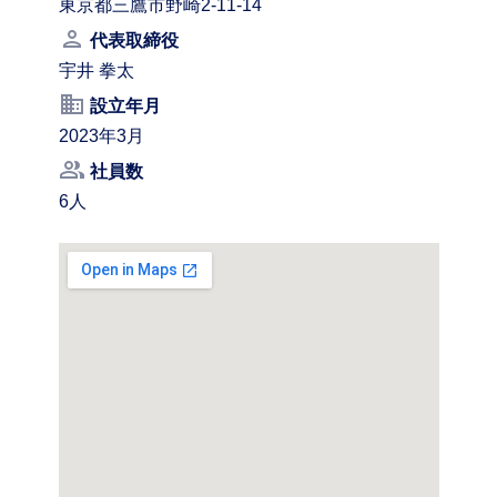
東京都三鷹市野崎2-11-14
person
代表取締役
宇井 拳太
business
設立年月
2023年3月
people_alt
社員数
6人