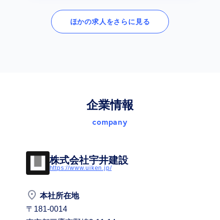
ほかの求人をさらに見る
企業情報
company
株式会社宇井建設
https://www.uiken.jp/
place
本社所在地
〒181-0014