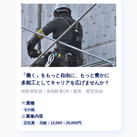
「働く」をもっと自由に、もっと豊かに
多能工としてキャリアを広げませんか？
経験者歓迎 / 未経験者OK / 服装・髪型自由
construction
業種
その他
business_center
募集内容
正社員
日給：12,000 ~ 20,000円