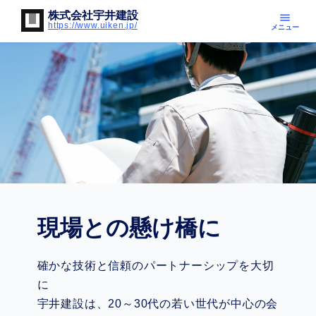
株式会社宇井建設
menu
https://www.uiken.jp/
メニュー
現場との懸け橋に
確かな技術と信頼のパートナーシップを大切
に
宇井建設は、20～30代の若い世代が中心の会